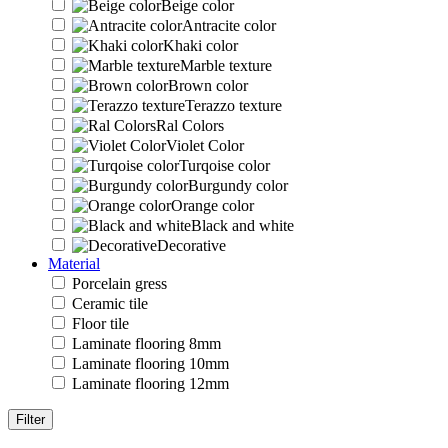
Beige color
Antracite color
Khaki color
Marble texture
Brown color
Terazzo texture
Ral Colors
Violet Color
Turqoise color
Burgundy color
Orange color
Black and white
Decorative
Material
Porcelain gress
Ceramic tile
Floor tile
Laminate flooring 8mm
Laminate flooring 10mm
Laminate flooring 12mm
Filter