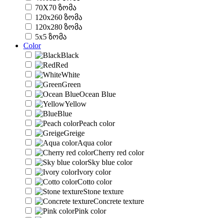
70X70 ზომა
120x260 ზომა
120x280 ზომა
5x5 ზომა
Color
Black
Red
White
Green
Ocean Blue
Yellow
Blue
Peach color
Greige
Aqua color
Cherry red color
Sky blue color
Ivory color
Cotto color
Stone texture
Concrete texture
Pink color