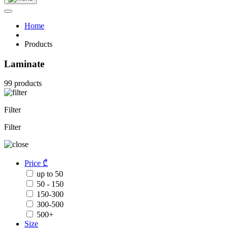
Home
Products
Laminate
99 products
Filter
Filter
Price ₾
up to 50
50 - 150
150-300
300-500
500+
Size