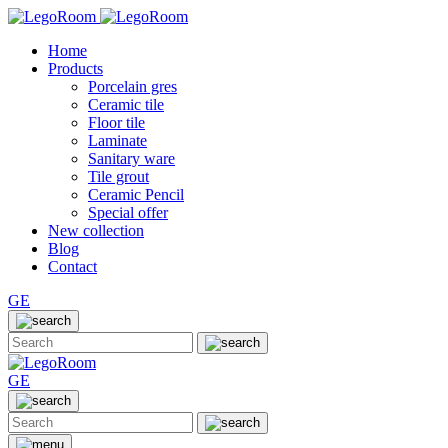
Home
Products
Porcelain gres
Ceramic tile
Floor tile
Laminate
Sanitary ware
Tile grout
Ceramic Pencil
Special offer
New collection
Blog
Contact
GE
GE