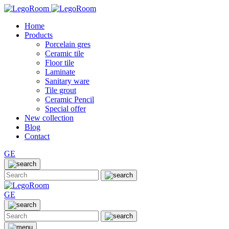
Home
Products
Porcelain gres
Ceramic tile
Floor tile
Laminate
Sanitary ware
Tile grout
Ceramic Pencil
Special offer
New collection
Blog
Contact
GE
GE