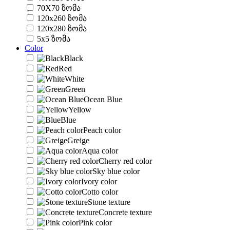
70X70 ზომა
120x260 ზომა
120x280 ზომა
5x5 ზომა
Color
Black
Red
White
Green
Ocean Blue
Yellow
Blue
Peach color
Greige
Aqua color
Cherry red color
Sky blue color
Ivory color
Cotto color
Stone texture
Concrete texture
Pink color