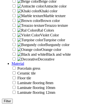
Beige color
Antracite color
Khaki color
Marble texture
Brown color
Terazzo texture
Ral Colors
Violet Color
Turqoise color
Burgundy color
Orange color
Black and white
Decorative
Material
Porcelain gress
Ceramic tile
Floor tile
Laminate flooring 8mm
Laminate flooring 10mm
Laminate flooring 12mm
Filter